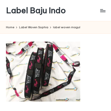
Label Baju Indo
Skip
to
content
Home
Label Woven Sophia
label woven magul