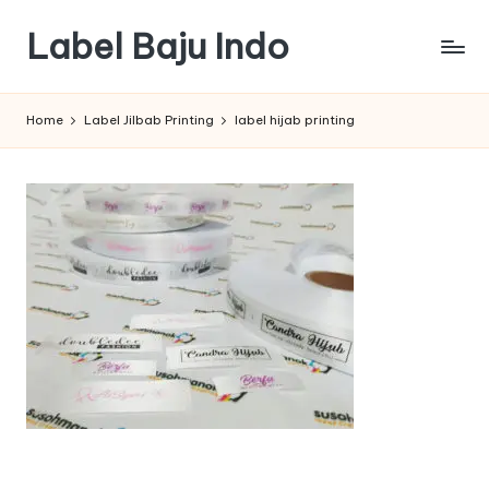
Label Baju Indo
Skip
to
content
Home
Label Jilbab Printing
label hijab printing