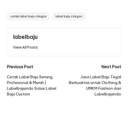
Tags:
cetak label baju cilegon
label baju cilegon
labelbaju
View All Posts
Post
Previous Post
Next Post
navigation
Cetak Label Baju Serang
Jasa Label Baju Tegal
Profesional & Murah |
Berkualitas untuk Clothing &
Labelbajuindo Solusi Label
UMKM Fashion dari
Baju Custom
Labelbajuindo