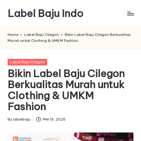
Label Baju Indo
Skip
to
content
Home
Label Baju Cilegon
Bikin Label Baju Cilegon Berkualitas
Murah untuk Clothing & UMKM Fashion
Posted
Label Baju Cilegon
in
Bikin Label Baju Cilegon
Berkualitas Murah untuk
Clothing & UMKM
Fashion
By
labelbaju
Mei 13, 2026
Posted
by