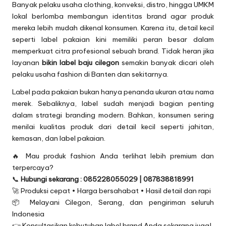
Banyak pelaku usaha clothing, konveksi, distro, hingga UMKM
lokal berlomba membangun identitas brand agar produk
mereka lebih mudah dikenal konsumen. Karena itu, detail kecil
seperti label pakaian kini memiliki peran besar dalam
memperkuat citra profesional sebuah brand. Tidak heran jika
layanan
bikin label baju cilegon
semakin banyak dicari oleh
pelaku usaha fashion di Banten dan sekitarnya.
Label pada pakaian bukan hanya penanda ukuran atau nama
merek. Sebaliknya, label sudah menjadi bagian penting
dalam strategi branding modern. Bahkan, konsumen sering
menilai kualitas produk dari detail kecil seperti jahitan,
kemasan, dan label pakaian.
🔥 Mau produk fashion Anda terlihat lebih premium dan
terpercaya?
📞
Hubungi sekarang : 085228055029 | 087838818991
🚀 Produksi cepat • Harga bersahabat • Hasil detail dan rapi
📦 Melayani Cilegon, Serang, dan pengiriman seluruh
Indonesia
👉 Konsultasikan kebutuhan label brand Anda sekarang juga!