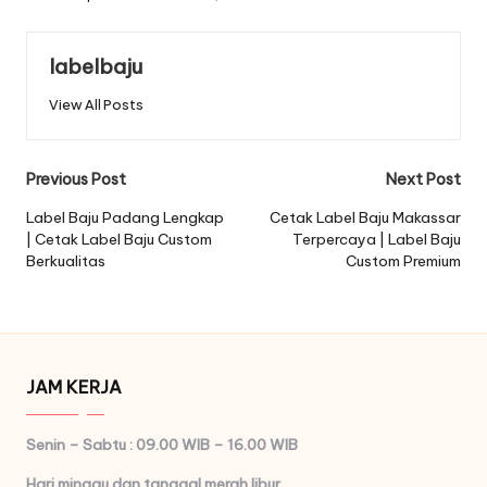
labelbaju
View All Posts
Post
Previous Post
Next Post
navigation
Label Baju Padang Lengkap
Cetak Label Baju Makassar
| Cetak Label Baju Custom
Terpercaya | Label Baju
Berkualitas
Custom Premium
JAM KERJA
Senin – Sabtu : 09.00 WIB – 16.00 WIB
Hari minggu dan tanggal merah libur.