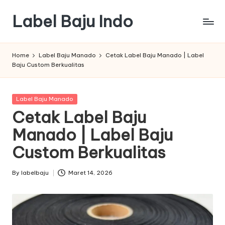
Label Baju Indo
Skip
to
content
Home
Label Baju Manado
Cetak Label Baju Manado | Label
Baju Custom Berkualitas
Posted
Label Baju Manado
in
Cetak Label Baju
Manado | Label Baju
Custom Berkualitas
By
labelbaju
Maret 14, 2026
Posted
by