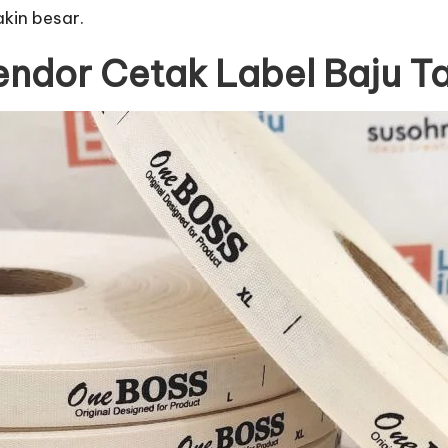
kin besar.
endor Cetak Label Baju T