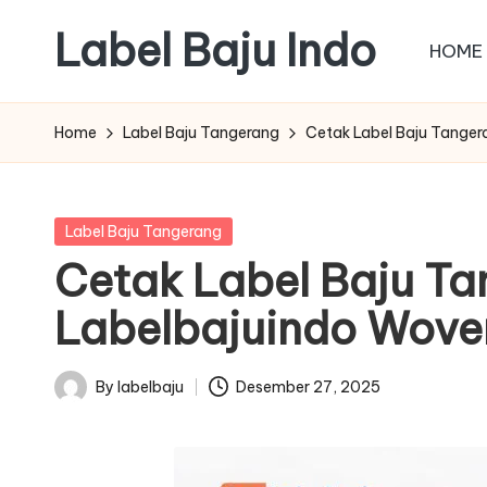
Label Baju Indo
HOME
Skip
to
content
Home
Label Baju Tangerang
Cetak Label Baju Tanger
Posted
Label Baju Tangerang
in
Cetak Label Baju Ta
Labelbajuindo Woven
By
labelbaju
Desember 27, 2025
Posted
by