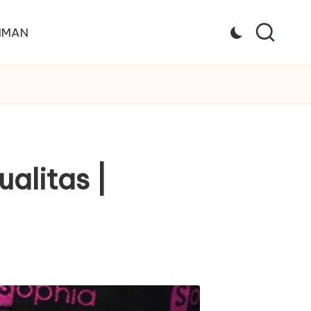
IMAN
alitas |