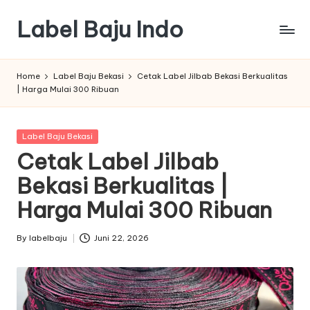
Label Baju Indo
Skip
to
content
Home
Label Baju Bekasi
Cetak Label Jilbab Bekasi Berkualitas
| Harga Mulai 300 Ribuan
Posted
Label Baju Bekasi
in
Cetak Label Jilbab
Bekasi Berkualitas |
Harga Mulai 300 Ribuan
By
labelbaju
Juni 22, 2026
Posted
by