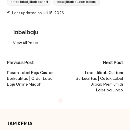
cetak label jilbab bekasi
label jilbab custom bekasi
Last updated on Juli 15, 2026
labelbaju
View All Posts
Post
Previous Post
Next Post
navigation
Pesan Label Baju Custom
Label Jilbab Custom
Berkualitas | Order Label
Berkualitas | Cetak Label
Baju Online Mudah
Jilbab Premium di
Labelbajuindo
JAM KERJA