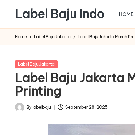
Label Baju Indo
HOME
Skip
to
content
Home
Label Baju Jakarta
Label Baju Jakarta Murah Pr
Posted
Label Baju Jakarta
in
Label Baju Jakarta 
Printing
By
labelbaju
September 28, 2025
Posted
by