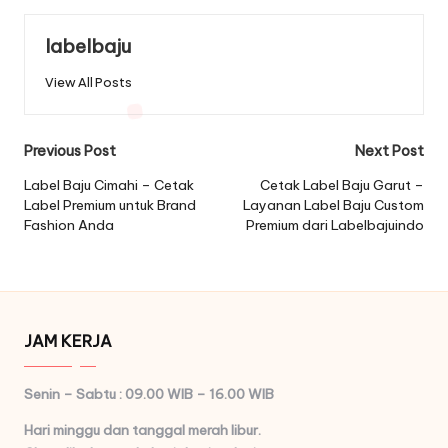
labelbaju
View All Posts
Post
Previous Post
Next Post
navigation
Label Baju Cimahi – Cetak
Cetak Label Baju Garut –
Label Premium untuk Brand
Layanan Label Baju Custom
Fashion Anda
Premium dari Labelbajuindo
JAM KERJA
Senin – Sabtu : 09.00 WIB – 16.00 WIB
Hari minggu dan tanggal merah libur.