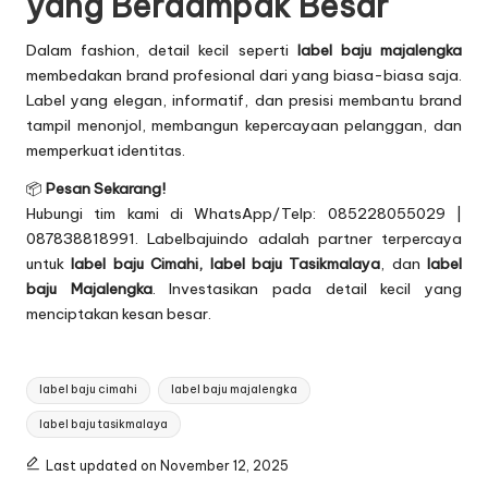
yang Berdampak Besar
Dalam fashion, detail kecil seperti
label baju majalengka
membedakan brand profesional dari yang biasa-biasa saja.
Label yang elegan, informatif, dan presisi membantu brand
tampil menonjol, membangun kepercayaan pelanggan, dan
memperkuat identitas.
📦
Pesan Sekarang!
Hubungi tim kami di WhatsApp/Telp: 085228055029 |
087838818991. Labelbajuindo adalah partner terpercaya
untuk
label baju Cimahi
,
label baju Tasikmalaya
, dan
label
baju Majalengka
. Investasikan pada detail kecil yang
menciptakan kesan besar.
Tags:
label baju cimahi
label baju majalengka
label baju tasikmalaya
Last updated on November 12, 2025