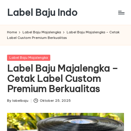
Label Baju Indo
Skip
to
content
Home
Label Baju Majalengka
Label Baju Majalengka – Cetak
Label Custom Premium Berkualitas
Posted
Label Baju Majalengka
in
Label Baju Majalengka –
Cetak Label Custom
Premium Berkualitas
By
labelbaju
Oktober 25, 2025
Posted
by