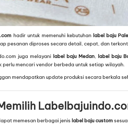
o.com
hadir untuk memenuhi kebutuhan
label baju Pa
iap pesanan diproses secara detail, cepat, dan terkont
ndo.com juga melayani
label baju Medan
,
label baju 
ak perlu mencari vendor berbeda untuk setiap wilayah.
langgan mendapatkan update produksi secara berkala s
 Memilih Labelbajuindo.c
 dapat memesan berbagai jenis
label baju custom
sesuai