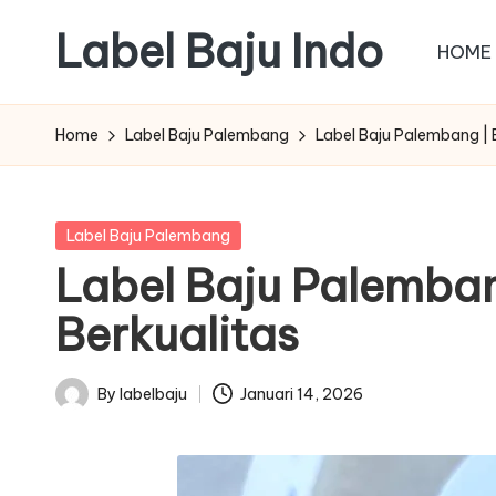
Label Baju Indo
HOME
Skip
to
content
Home
Label Baju Palembang
Label Baju Palembang | 
Posted
Label Baju Palembang
in
Label Baju Palemban
Berkualitas
By
labelbaju
Januari 14, 2026
Posted
by