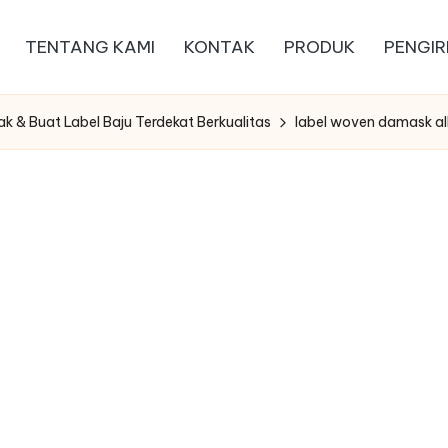
TENTANG KAMI
KONTAK
PRODUK
PENGIR
ak & Buat Label Baju Terdekat Berkualitas
label woven damask al