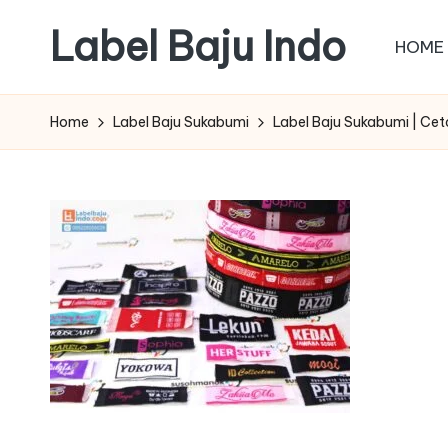
Label Baju Indo
HOME
Skip
to
content
Home
Label Baju Sukabumi
Label Baju Sukabumi | Cet