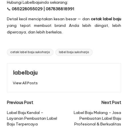
Hubungi Labelbajuindo sekarang:
📞
085228055029 | 087838818991
Detail kecil menciptakan kesan besar — dan
cetak label baju
yang tepat membuat brand Anda lebih diingat, lebih
dipercaya, dan lebih berkelas.
Tags:
cetak label baju sukoharjo
label baju sukoharjo
labelbaju
View All Posts
Post
Previous Post
Next Post
navigation
Label Baju Kendal –
Label Baju Malang – Jasa
Layanan Pembuatan Label
Pembuatan Label Baju
Baju Terpercaya
Profesional & Berkualitas