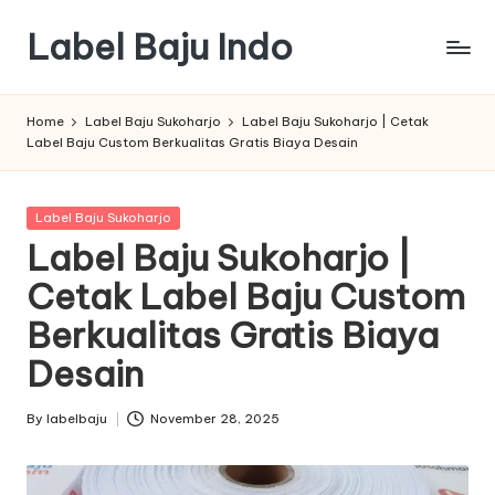
Label Baju Indo
Skip
to
content
Home
Label Baju Sukoharjo
Label Baju Sukoharjo | Cetak
Label Baju Custom Berkualitas Gratis Biaya Desain
Posted
Label Baju Sukoharjo
in
Label Baju Sukoharjo |
Cetak Label Baju Custom
Berkualitas Gratis Biaya
Desain
By
labelbaju
November 28, 2025
Posted
by