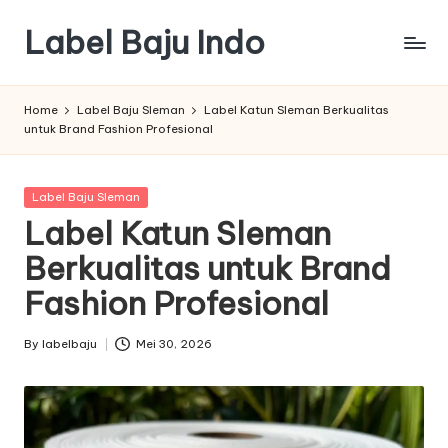
Label Baju Indo
Skip
to
content
Home
Label Baju Sleman
Label Katun Sleman Berkualitas
untuk Brand Fashion Profesional
Posted
Label Baju Sleman
in
Label Katun Sleman
Berkualitas untuk Brand
Fashion Profesional
By
labelbaju
Mei 30, 2026
Posted
by