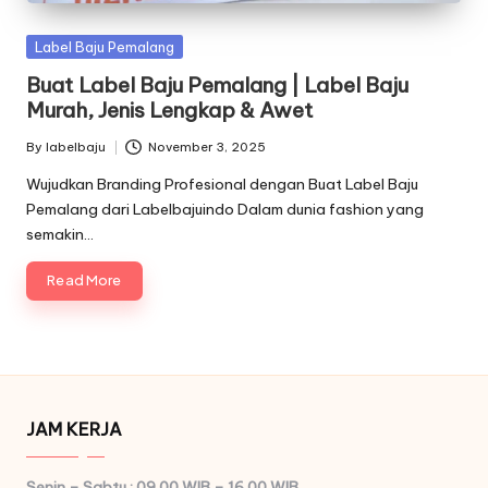
Posted
Label Baju Pemalang
in
Buat Label Baju Pemalang | Label Baju
Murah, Jenis Lengkap & Awet
By
labelbaju
November 3, 2025
Posted
by
Wujudkan Branding Profesional dengan Buat Label Baju
Pemalang dari Labelbajuindo Dalam dunia fashion yang
semakin…
Read More
JAM KERJA
Senin – Sabtu : 09.00 WIB – 16.00 WIB