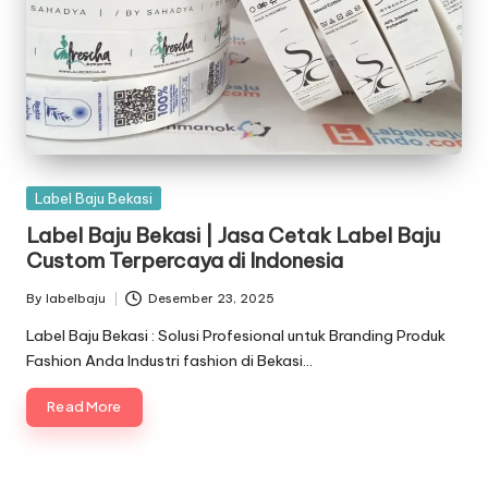
Posted
Label Baju Bekasi
in
Label Baju Bekasi | Jasa Cetak Label Baju
Custom Terpercaya di Indonesia
By
labelbaju
Desember 23, 2025
Posted
by
Label Baju Bekasi : Solusi Profesional untuk Branding Produk
Fashion Anda Industri fashion di Bekasi…
Read More