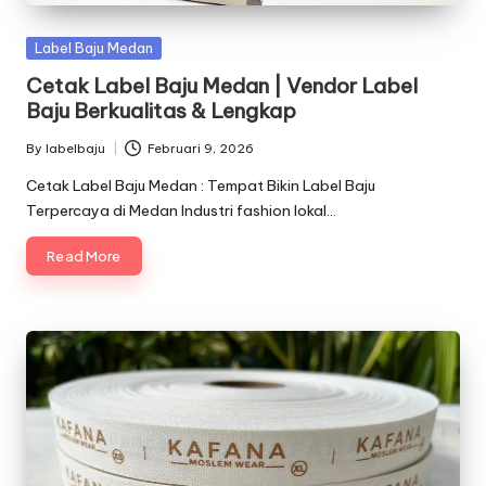
Posted
Label Baju Medan
in
Cetak Label Baju Medan | Vendor Label
Baju Berkualitas & Lengkap
By
labelbaju
Februari 9, 2026
Posted
by
Cetak Label Baju Medan : Tempat Bikin Label Baju
Terpercaya di Medan Industri fashion lokal…
Read More