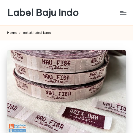
Label Baju Indo
Skip
to
content
Home
cetak label kaos