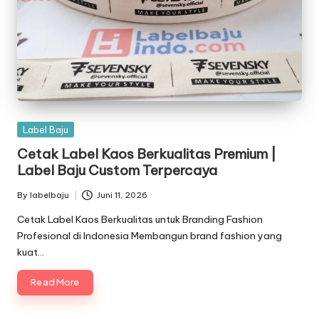
Posted
Label Baju
in
Cetak Label Kaos Berkualitas Premium |
Label Baju Custom Terpercaya
By
labelbaju
Juni 11, 2026
Posted
by
Cetak Label Kaos Berkualitas untuk Branding Fashion
Profesional di Indonesia Membangun brand fashion yang
kuat…
Read More