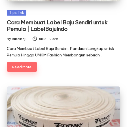
Posted
Tips Trik
in
Cara Membuat Label Baju Sendiri untuk
Pemula | LabelBajuIndo
By
labelbaju
Juli 31, 2026
Posted
by
Cara Membuat Label Baju Sendiri : Panduan Lengkap untuk
Pemula Hingga UMKM Fashion Membangun sebuah…
Read More