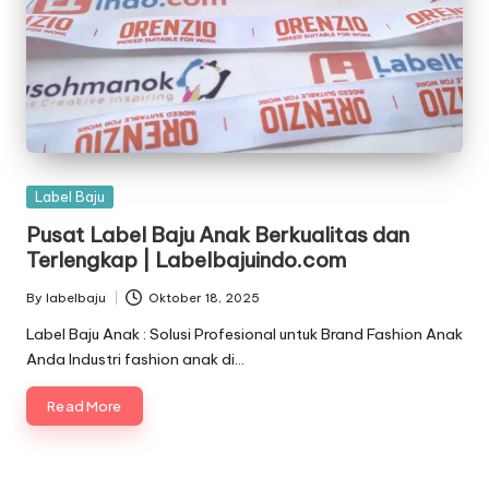
Posted
Label Baju
in
Pusat Label Baju Anak Berkualitas dan
Terlengkap | Labelbajuindo.com
By
labelbaju
Oktober 18, 2025
Posted
by
Label Baju Anak : Solusi Profesional untuk Brand Fashion Anak
Anda Industri fashion anak di…
Read More