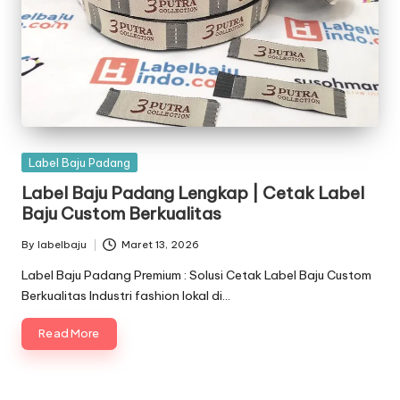
Posted
Label Baju Padang
in
Label Baju Padang Lengkap | Cetak Label
Baju Custom Berkualitas
By
labelbaju
Maret 13, 2026
Posted
by
Label Baju Padang Premium : Solusi Cetak Label Baju Custom
Berkualitas Industri fashion lokal di…
Read More