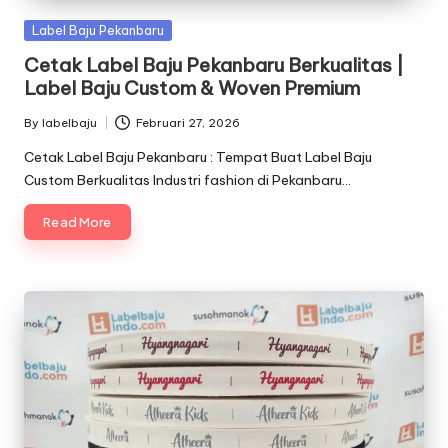
Posted
Label Baju Pekanbaru
in
Cetak Label Baju Pekanbaru Berkualitas |
Label Baju Custom & Woven Premium
By
labelbaju
Februari 27, 2026
Posted
by
Cetak Label Baju Pekanbaru : Tempat Buat Label Baju
Custom Berkualitas Industri fashion di Pekanbaru…
Read More