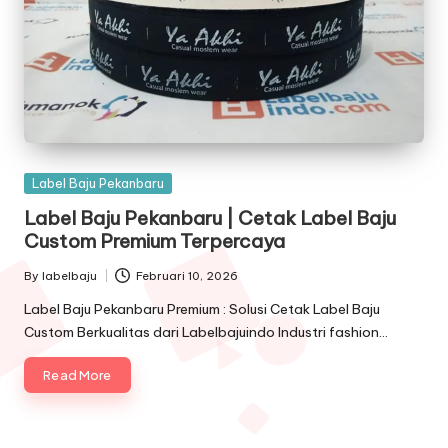
Posted
Label Baju Pekanbaru
in
Label Baju Pekanbaru | Cetak Label Baju
Custom Premium Terpercaya
By
labelbaju
Februari 10, 2026
Posted
by
Label Baju Pekanbaru Premium : Solusi Cetak Label Baju
Custom Berkualitas dari Labelbajuindo Industri fashion…
Read More