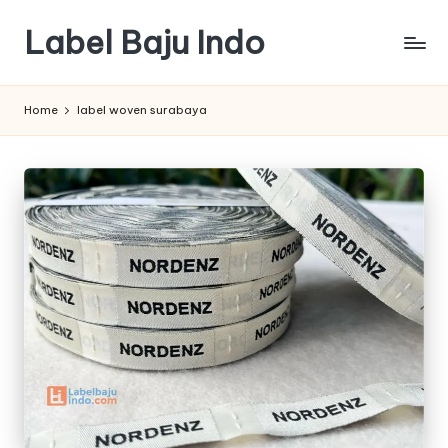
Label Baju Indo
Skip
to
content
Home
label woven surabaya