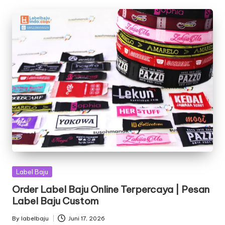
Posted
Label Baju
in
Order Label Baju Online Terpercaya | Pesan
Label Baju Custom
By
labelbaju
Juni 17, 2026
Posted