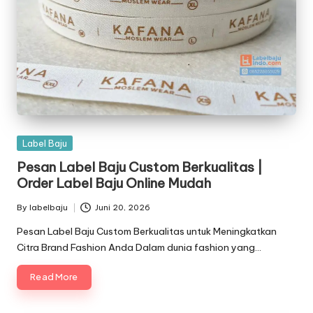
Posted
Label Baju
in
Pesan Label Baju Custom Berkualitas |
Order Label Baju Online Mudah
By
labelbaju
Juni 20, 2026
Posted
by
Pesan Label Baju Custom Berkualitas untuk Meningkatkan
Citra Brand Fashion Anda Dalam dunia fashion yang…
Read More