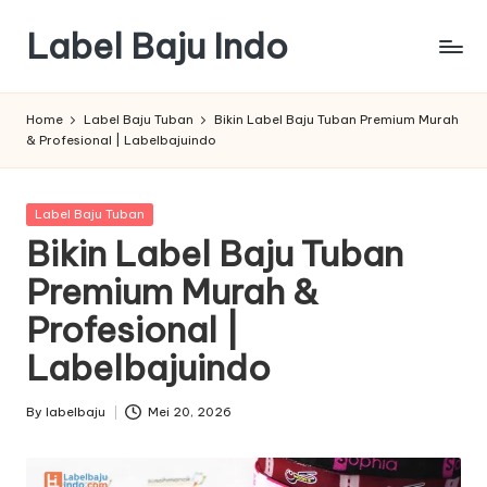
Label Baju Indo
Skip
to
content
Home
Label Baju Tuban
Bikin Label Baju Tuban Premium Murah
& Profesional | Labelbajuindo
Posted
Label Baju Tuban
in
Bikin Label Baju Tuban
Premium Murah &
Profesional |
Labelbajuindo
By
labelbaju
Mei 20, 2026
Posted
by