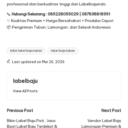
profesional dan berkualitas tinggi dari Labelbajuindo.
📞
Hubungi Sekarang : 085228055029 | 087838818991
✨ Kualitas Premium • Harga Bersahabat • Produksi Cepat
📦 Pengiriman Tuban, Lamongan, dan Seluruh Indonesia
Tags:
bikin label baju tuban
label baju tuban
Last updated on Mei 26, 2026
labelbaju
View All Posts
Post
Previous Post
Next Post
navigation
Bikin Label Baju Pati : Jasa
Vendor Label Baju
Buat Label Baju Terdekat &
Lamongan Premium &