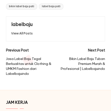
Tags:
bikin label baju pati
label baju pati
labelbaju
View All Posts
Post
Previous Post
Next Post
navigation
Jasa Label Baju Tegal
Bikin Label Baju Tuban
Berkualitas untuk Clothing &
Premium Murah &
UMKM Fashion dari
Profesional | Labelbajuindo
Labelbajuindo
JAM KERJA