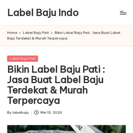
Label Baju Indo
Skip
to
content
Home
Label Baju Pati
Bikin Label Baju Pati : Jasa Buat Label
Baju Terdekat & Murah Terpercaya
Posted
Label Baju Pati
in
Bikin Label Baju Pati :
Jasa Buat Label Baju
Terdekat & Murah
Terpercaya
By
labelbaju
Mei 15, 2026
Posted
by