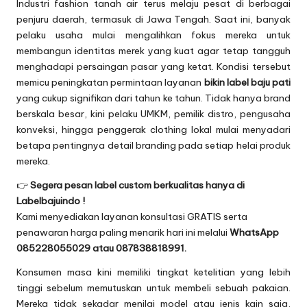
Industri fashion tanah air terus melaju pesat di berbagai
penjuru daerah, termasuk di Jawa Tengah. Saat ini, banyak
pelaku usaha mulai mengalihkan fokus mereka untuk
membangun identitas merek yang kuat agar tetap tangguh
menghadapi persaingan pasar yang ketat. Kondisi tersebut
memicu peningkatan permintaan layanan
bikin label baju pati
yang cukup signifikan dari tahun ke tahun. Tidak hanya brand
berskala besar, kini pelaku UMKM, pemilik distro, pengusaha
konveksi, hingga penggerak clothing lokal mulai menyadari
betapa pentingnya detail branding pada setiap helai produk
mereka.
👉
Segera pesan label custom berkualitas hanya di
Labelbajuindo !
Kami menyediakan layanan konsultasi GRATIS serta
penawaran harga paling menarik hari ini melalui
WhatsApp
085228055029 atau 087838818991.
Konsumen masa kini memiliki tingkat ketelitian yang lebih
tinggi sebelum memutuskan untuk membeli sebuah pakaian.
Mereka tidak sekadar menilai model atau jenis kain saja,