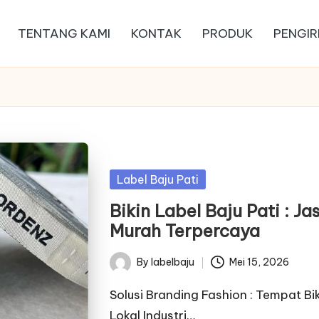
TENTANG KAMI
KONTAK
PRODUK
PENGIR
Posted
Label Baju Pati
in
Bikin Label Baju Pati : J
Murah Terpercaya
By
labelbaju
Mei 15, 2026
Posted
by
Solusi Branding Fashion : Tempat Bi
Lokal Industri…