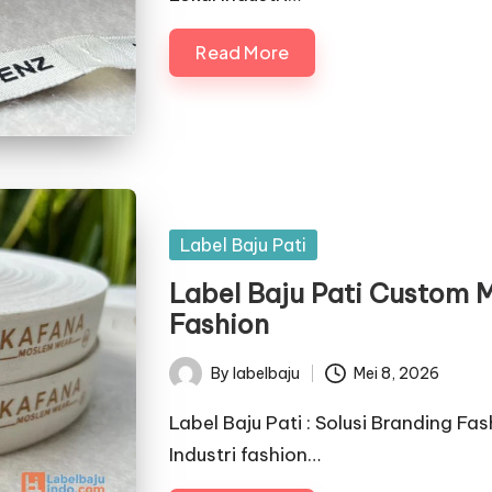
Read More
Posted
Label Baju Pati
in
Label Baju Pati Custom 
Fashion
By
labelbaju
Mei 8, 2026
Posted
by
Label Baju Pati : Solusi Branding F
Industri fashion…