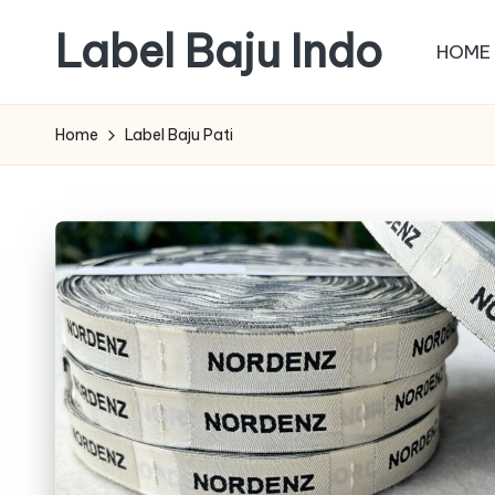
Label Baju Indo
HOME
Skip
to
content
Home
Label Baju Pati