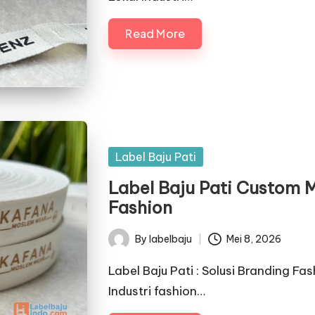
Read More
Posted
Label Baju Pati
in
Label Baju Pati Custom 
Fashion
By
labelbaju
Mei 8, 2026
Posted
by
Label Baju Pati : Solusi Branding F
Industri fashion…