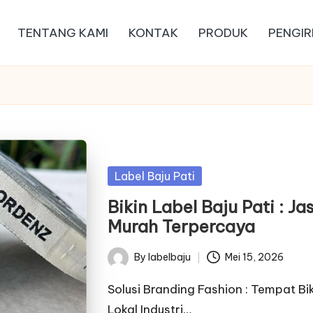
TENTANG KAMI
KONTAK
PRODUK
PENGIR
Posted
Label Baju Pati
in
Bikin Label Baju Pati : J
Murah Terpercaya
By
labelbaju
Mei 15, 2026
Posted
by
Solusi Branding Fashion : Tempat Bi
Lokal Industri…