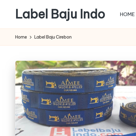
Label Baju Indo
HOME
Skip
to
content
Home
Label Baju Cirebon