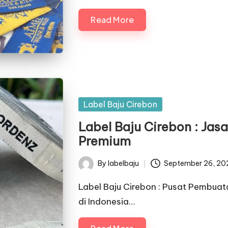
Read More
Posted
Label Baju Cirebon
in
Label Baju Cirebon : Jas
Premium
By
labelbaju
September 26, 20
Posted
by
Label Baju Cirebon : Pusat Pembuata
di Indonesia…