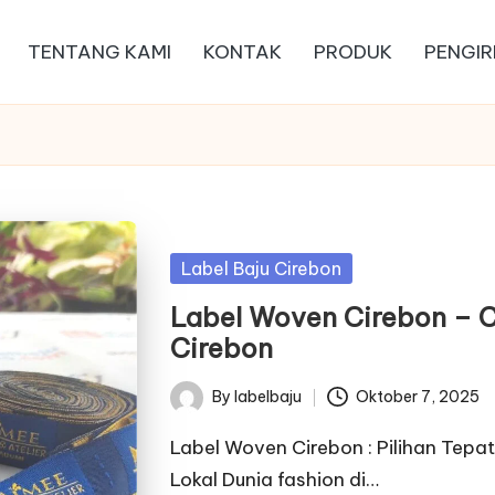
TENTANG KAMI
KONTAK
PRODUK
PENGIR
Posted
Label Baju Cirebon
in
Label Woven Cirebon – C
Cirebon
By
labelbaju
Oktober 7, 2025
Posted
by
Label Woven Cirebon : Pilihan Tepa
Lokal Dunia fashion di…