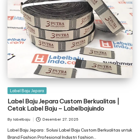
Posted
Label Baju Jepara
in
Label Baju Jepara Custom Berkualitas |
Cetak Label Baju – Labelbajuindo
By
labelbaju
Desember 27, 2025
Posted
by
Label Baju Jepara : Solusi Label Baju Custom Berkualitas untuk
Brand Fashion Profesional Industri fashion…