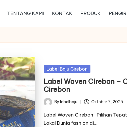
TENTANG KAMI
KONTAK
PRODUK
PENGIR
Posted
Label Baju Cirebon
in
Label Woven Cirebon – C
Cirebon
By
labelbaju
Oktober 7, 2025
Posted
by
Label Woven Cirebon : Pilihan Tepa
Lokal Dunia fashion di…