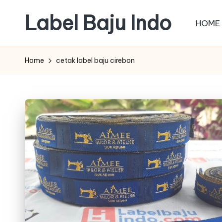
Label Baju Indo
HOME
Skip
to
content
Home
cetak label baju cirebon