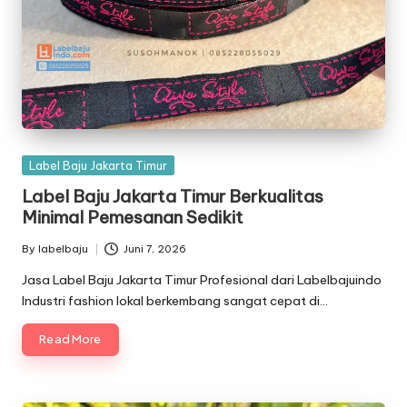
Posted
Label Baju Jakarta Timur
in
Label Baju Jakarta Timur Berkualitas
Minimal Pemesanan Sedikit
By
labelbaju
Juni 7, 2026
Posted
by
Jasa Label Baju Jakarta Timur Profesional dari Labelbajuindo
Industri fashion lokal berkembang sangat cepat di…
Read More