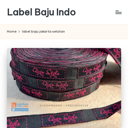
Label Baju Indo
Skip
to
content
Home
label baju jakarta selatan