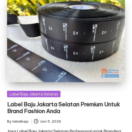
Posted
Label Baju Jakarta Selatan
in
Label Baju Jakarta Selatan Premium Untuk
Brand Fashion Anda
By
labelbaju
Juni 5, 2026
Posted
by
Jasa Label Baju Jakarta Selatan Profesional untuk Branding